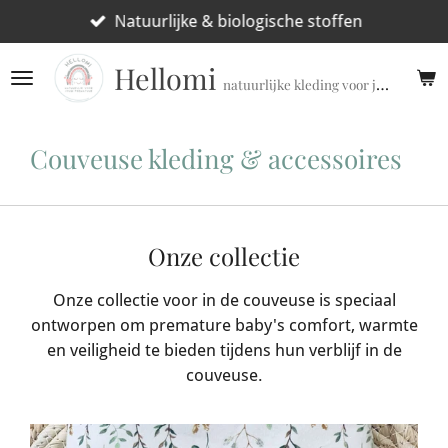
Ga
Natuurlijke & biologische stoffen
direct
Hellomi
naar
natuurlijke kleding voor jouw prematuur!
de
hoofdinhoud
Couveuse kleding & accessoires
Onze collectie
Onze collectie voor in de couveuse is speciaal
ontworpen om premature baby's comfort, warmte
en veiligheid te bieden tijdens hun verblijf in de
couveuse.