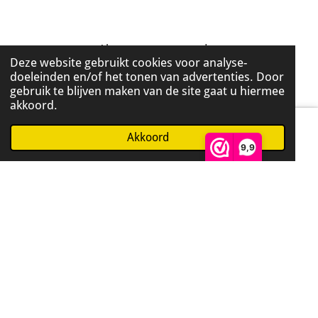
Algemene voorwaarden
Deze website gebruikt cookies voor analyse-
doeleinden en/of het tonen van advertenties. Door
Privacy beleid
gebruik te blijven maken van de site gaat u hiermee
akkoord.
Verzendkosten & Levertijd
Bestelling afhalen
Akkoord
WhatsApp
9,9
Retourneren
Garantie en klachten
Betaalmethoden
Betalen kan via: