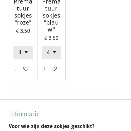
Prema
Prema
tuur
tuur
sokjes
sokjes
"roze"
"blau
w"
€ 3,50
€ 3,50
In winkelwagen
Houd mij op de hoogte
Informatie
Voor wie zijn deze sokjes geschikt?