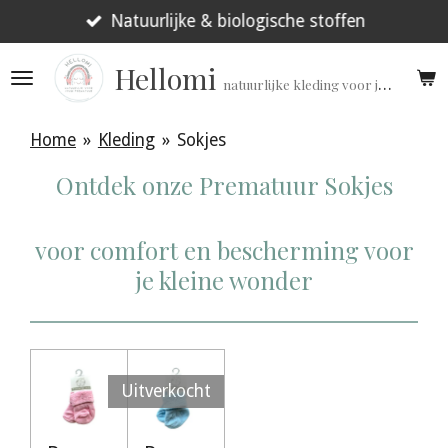
Ga
Natuurlijke & biologische stoffen
direct
Hellomi
naar
natuurlijke kleding voor jouw prematuur!
de
hoofdinhoud
Home
»
Kleding
»
Sokjes
Ontdek onze Prematuur Sokjes
voor comfort en bescherming voor
je kleine wonder
Uitverkocht