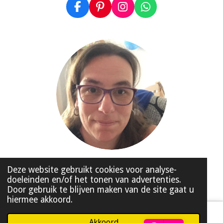
F
P
I
W
a
i
n
h
c
n
s
a
e
t
t
t
b
e
a
s
o
r
g
A
o
e
r
p
k
s
a
p
t
m
© 2020 - 2026 Made by HelloMI
Deze website gebruikt cookies voor analyse-
doeleinden en/of het tonen van advertenties.
Powered by
JouwWeb
Door gebruik te blijven maken van de site gaat u
hiermee akkoord.
Akkoord