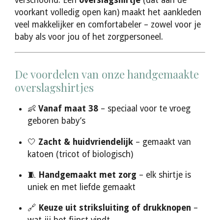
verschoond. Een
overslagshirtje
(dat aan de
voorkant volledig open kan) maakt het aankleden
veel makkelijker en comfortabeler – zowel voor je
baby als voor jou of het zorgpersoneel.
De voordelen van onze handgemaakte
overslagshirtjes
👶
Vanaf maat 38
– speciaal voor te vroeg
geboren baby’s
🤍
Zacht & huidvriendelijk
– gemaakt van
katoen (tricot of biologisch)
🧵
Handgemaakt met zorg
– elk shirtje is
uniek en met liefde gemaakt
🔗
Keuze uit striksluiting of drukknopen
–