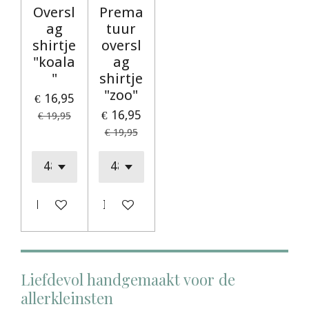
Oversl
Prema
ag
tuur
shirtje
oversl
"koala
ag
"
shirtje
"zoo"
€ 16,95
€ 16,95
€ 19,95
€ 19,95
Houd mij op de hoogte
In winkelwagen
Liefdevol handgemaakt voor de
allerkleinsten