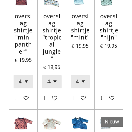
oversl
oversl
oversl
oversl
ag
ag
ag
ag
shirtje
shirtje
shirtje
shirtje
"mini
"tropic
"mint"
"nijn"
panth
al
€ 19,95
€ 19,95
er"
jungle
"
€ 19,95
€ 19,95
In winkelwagen
Bekijk details
In winkelwagen
In winkelwag
Nieuw