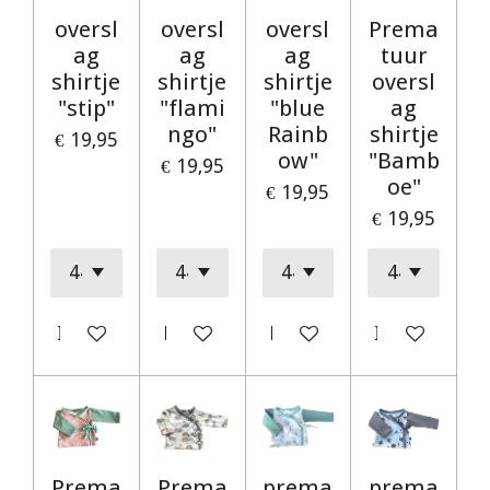
oversl
oversl
oversl
Prema
ag
ag
ag
tuur
shirtje
shirtje
shirtje
oversl
"stip"
"flami
"blue
ag
ngo"
Rainb
shirtje
€ 19,95
ow"
"Bamb
€ 19,95
oe"
€ 19,95
€ 19,95
In winkelwagen
Bekijk details
Bekijk details
In winkelwag
Prema
Prema
prema
prema