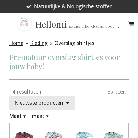
Ga
Natuurlijke & biologische stoffen
direct
Hellomi
naar
natuurlijke kleding voor jouw prematuur!
de
hoofdinhoud
Home
»
Kleding
»
Overslag shirtjes
Prematuur overslag shirtjes voor
jouw baby!
14 resultaten
Sorteer:
Maat
▾
maat
▾