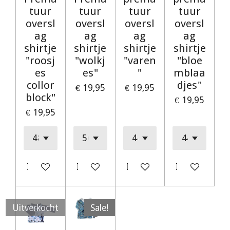
tuur
tuur
tuur
tuur
oversl
oversl
oversl
oversl
ag
ag
ag
ag
shirtje
shirtje
shirtje
shirtje
"roosj
"wolkj
"varen
"bloe
es
es"
"
mblaa
collor
djes"
€ 19,95
€ 19,95
block"
€ 19,95
€ 19,95
In winkelwagen
In winkelwagen
In winkelwagen
In winkelwag
Uitverkocht
Sale!