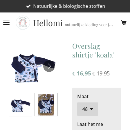
Ga
Natuurlijke & biologische stoffen
direct
Hellomi
naar
natuurlijke kleding voor jouw prematuur!
de
hoofdinhoud
Overslag
shirtje "koala"
€ 16,95
€ 19,95
Maat
Laat het me