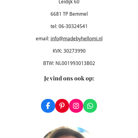
Leidijk 60
6681 TP Bemmel
tel: 06-30324541
email:
info@madebyhellomi.nl
KVK: 30273990
BTW: NL001993013B02
Je vind ons ook op
:
F
P
I
W
a
i
n
h
c
n
s
a
e
t
t
t
b
e
a
s