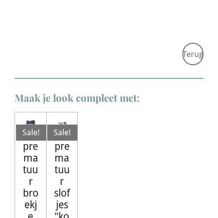
Terug
Maak je look compleet met:
Sale!
Sale!
pre
pre
ma
ma
tuu
tuu
r
r
bro
slof
ekj
jes
e
"ko