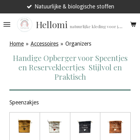
Ga
Natuurlijke & biologische stoffen
direct
Hellomi
naar
natuurlijke kleding voor jouw prematuur!
de
hoofdinhoud
Home
»
Accessoires
»
Organizers
Handige Opberger voor Speentjes
en Reservekleertjes Stijlvol en
Praktisch
Speenzakjes