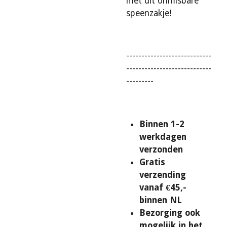
met dit onmisbare
speenzakje!
----------------------------
----------------------------
---------
Binnen 1-2
werkdagen
verzonden
Gratis
verzending
vanaf €45,-
binnen NL
Bezorging ook
mogelijk in het