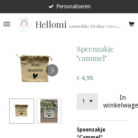
Ga
Personaliseren
direct
Hellomi
naar
natuurlijke kleding voor jouw prematuur!
de
hoofdinhoud
Speenzakje
"cammel"
€ 4,95
In
winkelwag
Speenzakje
"Cammel"