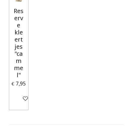
Res
erv
e
kle
ert
jes
"ca
m
me
l"
€ 7,95
In winkelwagen