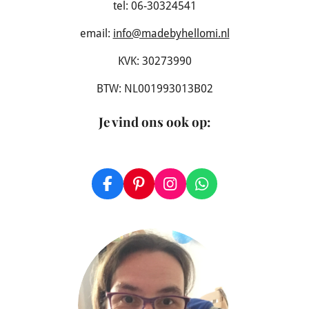
tel: 06-30324541
email:
info@madebyhellomi.nl
KVK: 30273990
BTW: NL001993013B02
Je vind ons ook op
:
F
P
I
W
a
i
n
h
c
n
s
a
e
t
t
t
b
e
a
s
o
r
g
A
o
e
r
p
k
s
a
p
t
m