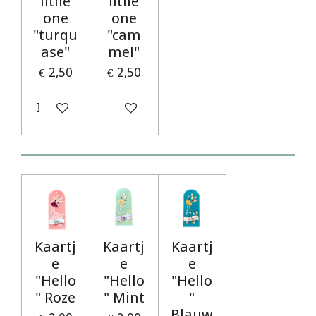
litlle
litlle
one
one
"turqu
"cam
ase"
mel"
€ 2,50
€ 2,50
In winkelwagen
Houd mij op de hoogte
Kaartj
Kaartj
Kaartj
e
e
e
"Hello
"Hello
"Hello
" Roze
" Mint
"
Blauw