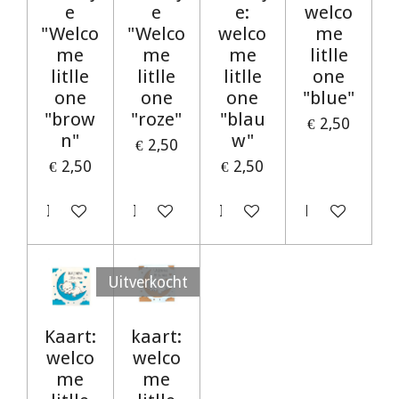
e
e
e:
welco
"Welco
"Welco
welco
me
me
me
me
litlle
litlle
litlle
litlle
one
one
one
one
"blue"
"brow
"roze"
"blau
€ 2,50
n"
w"
€ 2,50
€ 2,50
€ 2,50
In winkelwagen
In winkelwagen
In winkelwagen
Houd mij op 
Uitverkocht
Kaart:
kaart:
welco
welco
me
me