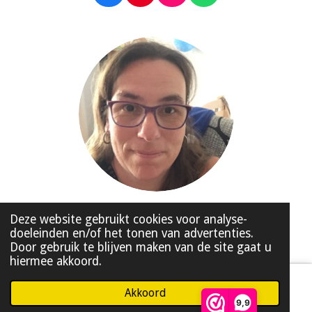
a
i
n
h
c
n
s
a
e
t
t
t
b
e
a
s
o
r
g
A
o
e
r
p
k
s
a
p
t
m
© 2020 - 2026 Made by HelloMI
Deze website gebruikt cookies voor analyse-
doeleinden en/of het tonen van advertenties.
Powered by
JouwWeb
Door gebruik te blijven maken van de site gaat u
hiermee akkoord.
Akkoord
WhatsApp
9,9