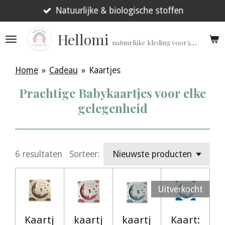
Ga
Natuurlijke & biologische stoffen
direct
Hellomi
naar
natuurlijke kleding voor jouw prematuur!
de
hoofdinhoud
Home
»
Cadeau
»
Kaartjes
Prachtige Babykaartjes voor elke
gelegenheid
6 resultaten
Sorteer:
Uitverkocht
Kaartj
kaartj
kaartj
Kaart: