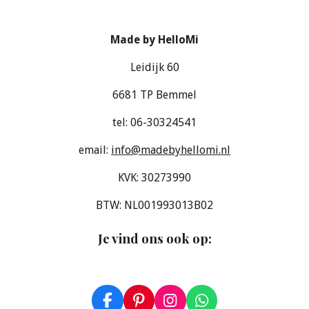
Made by HelloMi
Leidijk 60
6681 TP Bemmel
tel: 06-30324541
email:
info@madebyhellomi.nl
KVK: 30273990
BTW: NL001993013B02
Je vind ons ook op
:
F
P
I
W