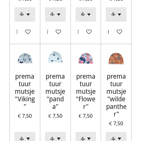
In winkelwagen
In winkelwagen
In winkelwagen
Houd mij op 
prema
prema
prema
prema
tuur
tuur
tuur
tuur
mutsje
mutsje
mutsje
mutsje
"Viking
"pand
"Flowe
"wilde
"
a"
r"
panthe
r"
€ 7,50
€ 7,50
€ 7,50
€ 7,50