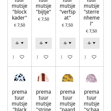
mutsje
mutsje
mutsje
mutsje
"block
"bijtje"
"verfsp
"sterre
kader"
at"
nheme
€ 7,50
l"
€ 7,50
€ 7,50
€ 7,50
In winkelwagen
In winkelwagen
In winkelwagen
In winkelwag
prema
prema
prema
prema
tuur
tuur
tuur
tuur
mutsje
mutsje
mutsje
mutsje
"black
"stripe
"paard
"schaa