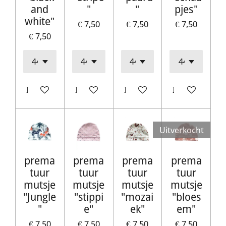
and
"
"
pjes"
white"
€ 7,50
€ 7,50
€ 7,50
€ 7,50
In winkelwagen
In winkelwagen
In winkelwagen
In winkelwag
Uitverkocht
prema
prema
prema
prema
tuur
tuur
tuur
tuur
mutsje
mutsje
mutsje
mutsje
"Jungle
"stippi
"mozai
"bloes
"
e"
ek"
em"
€ 7,50
€ 7,50
€ 7,50
€ 7,50