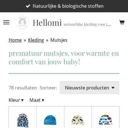
Ga
Natuurlijke & biologische stoffen
direct
Hellomi
naar
natuurlijke kleding voor jouw prematuur!
de
hoofdinhoud
Home
»
Kleding
»
Mutsjes
prematuur mutsjes, voor warmte en
comfort van jouw baby!
78 resultaten
Sorteer:
Kleur
▾
Maat
▾