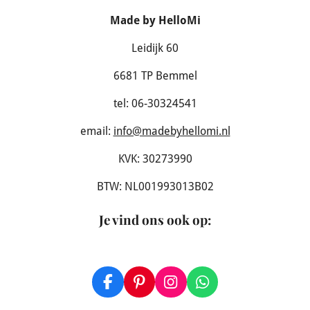
Made by HelloMi
Leidijk 60
6681 TP Bemmel
tel: 06-30324541
email:
info@madebyhellomi.nl
KVK: 30273990
BTW: NL001993013B02
Je vind ons ook op
:
F
P
I
W
a
i
n
h