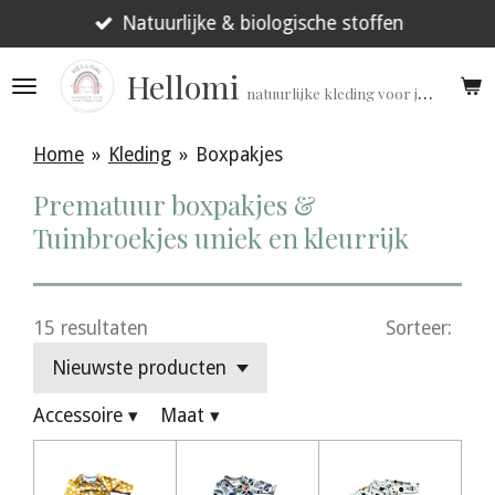
Ga
Natuurlijke & biologische stoffen
direct
Hellomi
naar
natuurlijke kleding voor jouw prematuur!
de
hoofdinhoud
Home
»
Kleding
»
Boxpakjes
Prematuur boxpakjes &
Tuinbroekjes uniek en kleurrijk
15 resultaten
Sorteer:
Accessoire
▾
Maat
▾