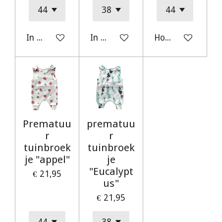
In winkelwagen
In winkelwagen
Houd mij op de 
Prematuu
prematuu
r
r
tuinbroek
tuinbroek
je "appel"
je
"Eucalypt
€ 21,95
us"
€ 21,95