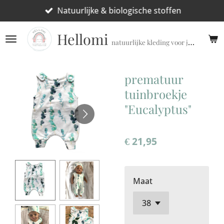
Ga
Natuurlijke & biologische stoffen
direct
Hellomi
naar
natuurlijke kleding voor jouw prematuur!
de
hoofdinhoud
prematuur
tuinbroekje
"Eucalyptus"
€ 21,95
Maat