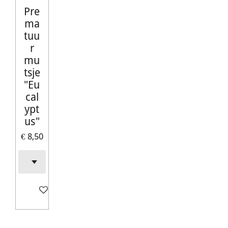
Pre
ma
tuu
r
mu
tsje
"Eu
cal
ypt
us"
€ 8,50
In winkelwagen