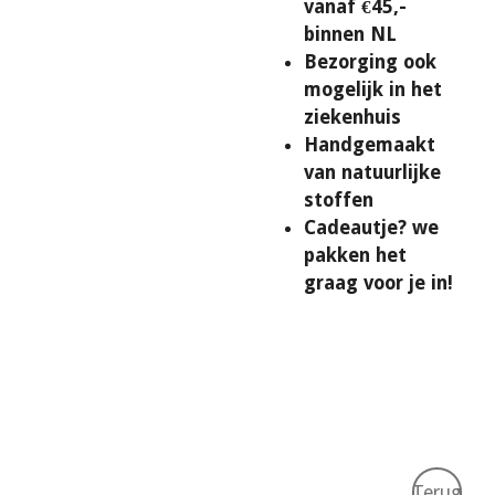
vanaf €45,-
binnen NL
Bezorging ook
mogelijk in het
ziekenhuis
Handgemaakt
van natuurlijke
stoffen
Cadeautje? we
pakken het
graag voor je in!
Terug