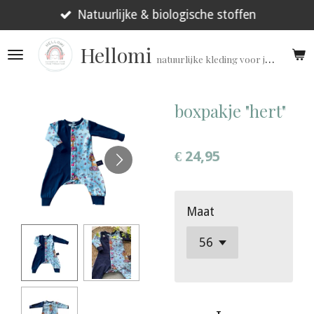
Ga
Natuurlijke & biologische stoffen
direct
Hellomi
naar
natuurlijke kleding voor jouw prematuur!
de
hoofdinhoud
boxpakje "hert"
€ 24,95
Maat