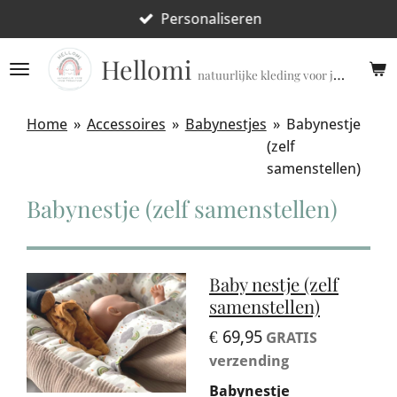
Ga
Personaliseren
direct
Hellomi
naar
natuurlijke kleding voor jouw prematuur!
de
hoofdinhoud
Home
»
Accessoires
»
Babynestjes
»
Babynestje
(zelf
samenstellen)
Babynestje (zelf samenstellen)
Baby nestje (zelf
samenstellen)
€ 69,95
GRATIS
verzending
Babynestje