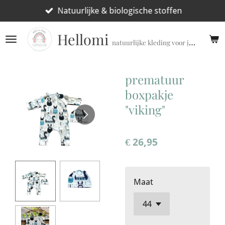
Ga
Natuurlijke & biologische stoffen
direct
Hellomi
naar
natuurlijke kleding voor jouw prematuur!
de
hoofdinhoud
prematuur
boxpakje
"viking"
€ 26,95
Maat