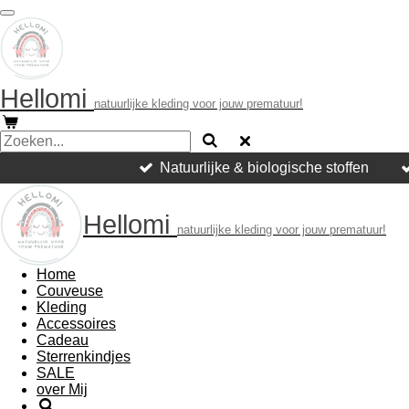
Ga
direct
naar
de
hoofdinhoud
Hellomi
natuurlijke kleding voor jouw prematuur!
Natuurlijke & biologische stoffen
Hellomi
natuurlijke kleding voor jouw prematuur!
Home
Couveuse
Kleding
Accessoires
Cadeau
Sterrenkindjes
SALE
over Mij