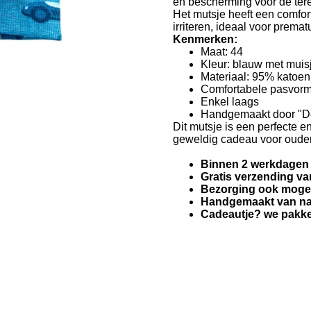
en bescherming voor de tere
Het mutsje heeft een comfort
irriteren, ideaal voor prem
Kenmerken:
Maat: 44
Kleur: blauw met muisj
Materiaal: 95% katoen
Comfortabele pasvorm
Enkel laags
Handgemaakt door "De
Dit mutsje is een perfecte e
geweldig cadeau voor ouder
Binnen 2 werkdagen
Gratis verzending va
Bezorging ook mogeli
Handgemaakt van nat
Cadeautje? we pakken