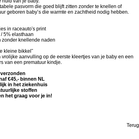
 huid van je baby.
abele pasvorm die goed blijft zitten zonder te knellen of
atuur geboren baby’s die warmte en zachtheid nodig hebben.
es in raceauto's print
 / 5% elasthaan
 zonder knellende naden
 kleine bikkel"
n vrolijke aanvulling op de eerste kleertjes van je baby en een
s van een prematuur kindje.
 verzonden
naf €45,- binnen NL
jk in het ziekenhuis
uurlijke stoffen
 het graag voor je in!
Terug