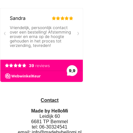
Contact
Made by HelloMi
Leidijk 60
6681 TP Bemmel
tel: 06-30324541
email:
info@madebyhellomi.nl