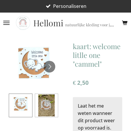
Ga
Personaliseren
direct
Hellomi
naar
natuurlijke kleding voor jouw prematuur!
de
hoofdinhoud
kaart: welcome
litlle one
"cammel"
€ 2,50
Laat het me
weten wanneer
dit product weer
op voorraad is.