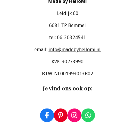
Made by HelloMi
Leidijk 60
6681 TP Bemmel
tel: 06-30324541
email:
info@madebyhellomi.nl
KVK: 30273990
BTW: NL001993013B02
Je vind ons ook op
:
F
P
I
W
a
i
n
h
c
n
s
a