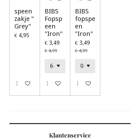
speen
BIBS
BIBS
zakje "
Fopsp
fopspe
Grey"
een
en
"Iron"
"Iron"
€ 4,95
€ 3,49
€ 3,49
€ 4,99
€ 4,99
In winkelwagen
In winkelwagen
In winkelwagen
Klantenservice