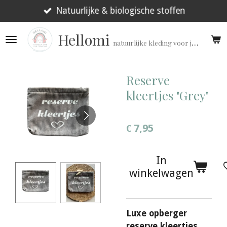
Ga
Natuurlijke & biologische stoffen
direct
Hellomi
naar
natuurlijke kleding voor jouw prematuur!
de
hoofdinhoud
Reserve
kleertjes "Grey"
€ 7,95
In
winkelwagen
Luxe opberger
reserve kleertjes