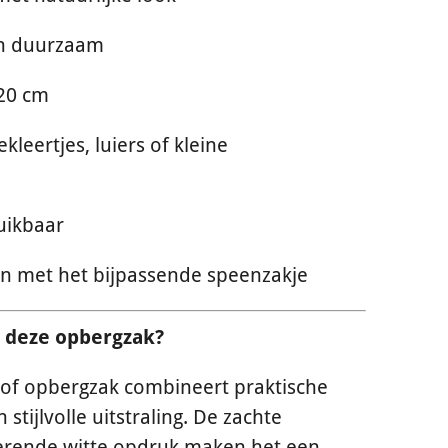
n duurzaam
 20 cm
kleertjes, luiers of kleine
uikbaar
n met het bijpassende speenzakje
 deze opbergzak?
of opbergzak combineert praktische
 stijlvolle uitstraling. De zachte
terende witte opdruk maken het een