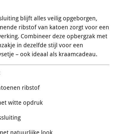
sluiting blijft alles veilig opgeborgen,
emende ribstof van katoen zorgt voor een
werking. Combineer deze opbergzak met
akje in dezelfde stijl voor een
ysetje – ook ideaal als kraamcadeau.
:
atoenen ribstof
et witte opdruk
ssluiting
met natuurlijke look