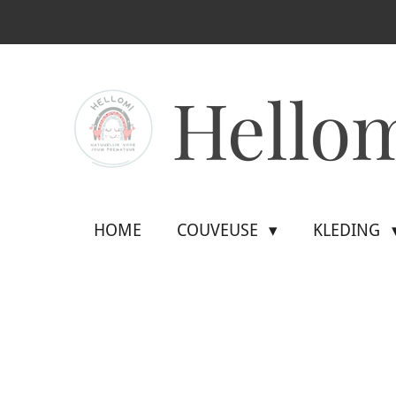
Ga
direct
naar
Hello
de
hoofdinhoud
HOME
COUVEUSE
KLEDING