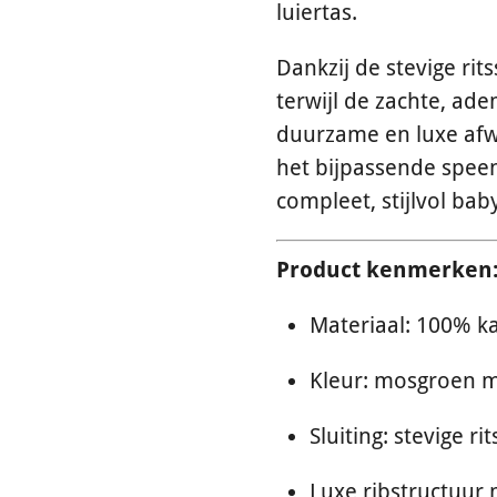
luiertas.
Dankzij de stevige rits
terwijl de zachte, ad
duurzame en luxe af
het bijpassende speenz
compleet, stijlvol bab
Product kenmerken
Materiaal: 100% k
Kleur: mosgroen m
Sluiting: stevige rit
Luxe ribstructuur 