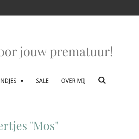
voor jouw prematuur!
INDJES
SALE
OVER MIJ
ertjes "Mos"