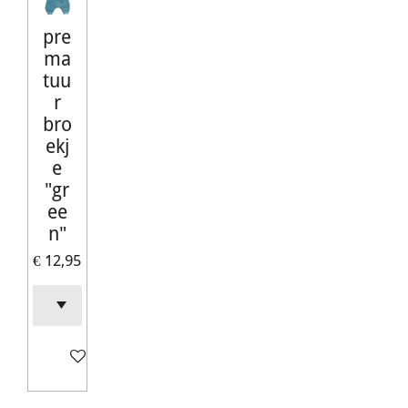
pre
ma
tuu
r
bro
ekj
e
"gr
ee
n"
€ 12,95
In winkelwagen