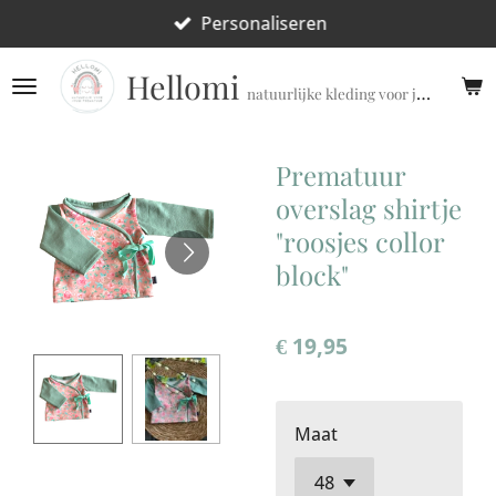
Ga
Personaliseren
direct
Hellomi
naar
natuurlijke kleding voor jouw prematuur!
de
hoofdinhoud
Prematuur
overslag shirtje
"roosjes collor
block"
€ 19,95
Maat