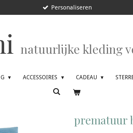
Personaliseren
mi
natuurlijke kleding 
NG
ACCESSOIRES
CADEAU
STERR
prematuur b