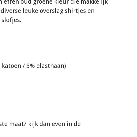
en effen oud groene kleur die makkelijk
diverse leuke overslag shirtjes en
slofjes.
% katoen / 5% elasthaan)
iste maat? kijk dan even in de