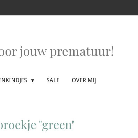
voor jouw prematuur!
ENKINDJES
SALE
OVER MIJ
roekje "green"