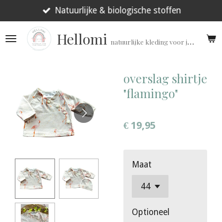
Ga
Natuurlijke & biologische stoffen
direct
Hellomi
naar
natuurlijke kleding voor jouw prematuur!
de
hoofdinhoud
overslag shirtje
"flamingo"
€ 19,95
Maat
Optioneel