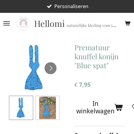
Ga
Personaliseren
direct
Hellomi
naar
natuurlijke kleding voor jouw prematuur!
de
hoofdinhoud
Prematuur
knuffel konijn
"Blue spat"
€ 7,95
In
winkelwagen