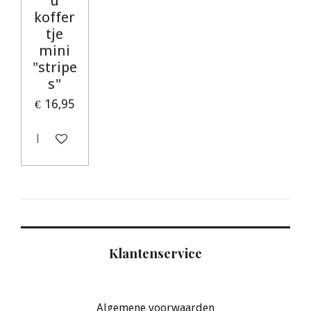
u
koffer
tje
mini
"stripe
s"
€ 16,95
Houd mij op de hoogte
Klantenservice
Algemene voorwaarden