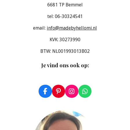
6681 TP Bemmel
tel: 06-30324541
email:
info@madebyhellomi.nl
KVK: 30273990
BTW: NL001993013B02
Je vind ons ook op
:
F
P
I
W
a
i
n
h
c
n
s
a
e
t
t
t
b
e
a
s
o
r
g
A
o
e
r
p