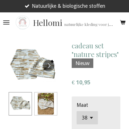
Ga
Natuurlijke & biologische stoffen
direct
Hellomi
naar
natuurlijke kleding voor jouw prematuur!
de
hoofdinhoud
cadeau set
"nature stripes"
Nieuw
€ 10,95
Maat