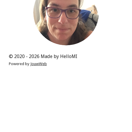
k
s
a
p
t
m
© 2020 - 2026 Made by HelloMI
Powered by
JouwWeb