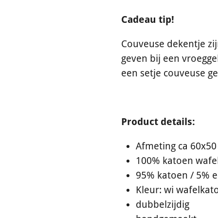
Cadeau tip!
Couveuse dekentje zi
geven bij een vroegge
een setje couveuse ge
Product details:
Afmeting ca 60x5
100% katoen wafe
95% katoen / 5% el
Kleur: wi wafelkat
dubbelzijdig