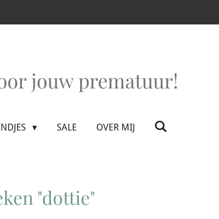
voor jouw prematuur!
INDJES
SALE
OVER MIJ
ken "dottie"