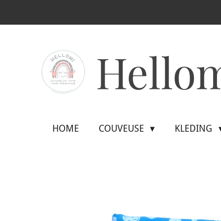
Ga
direct
naar
Hello
de
hoofdinhoud
HOME
COUVEUSE
KLEDING