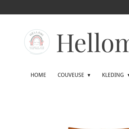
Ga
direct
naar
Hello
de
hoofdinhoud
HOME
COUVEUSE
KLEDING