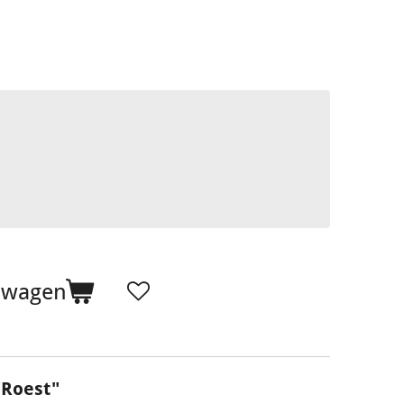
lwagen
"Roest"