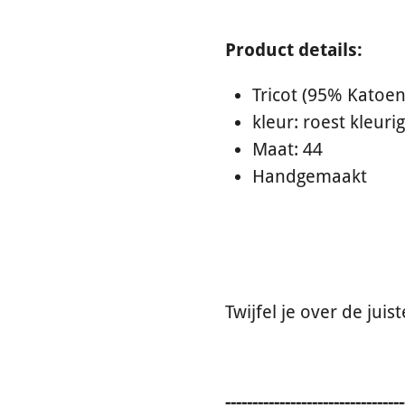
Product details:
Tricot (
95% Katoen
kleur: roest kleuri
Maat: 44
Handgemaakt
Twijfel je over de jui
---------------------------------