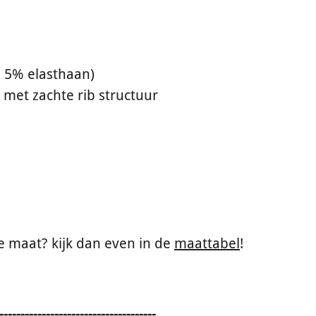
 5% elasthaan
)
g met zachte rib structuur
ste maat? kijk dan even in de
maattabel
!
-------------------------------------