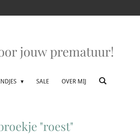
voor jouw prematuur!
INDJES
SALE
OVER MIJ
roekje "roest"