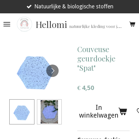
Ga
Natuurlijke & biologische stoffen
direct
Hellomi
naar
natuurlijke kleding voor jouw prematuur!
de
hoofdinhoud
Couveuse
geurdoekje
"Spat"
€ 4,50
In
winkelwagen