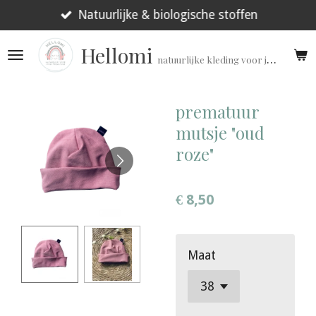
Ga
Natuurlijke & biologische stoffen
direct
Hellomi
naar
natuurlijke kleding voor jouw prematuur!
de
hoofdinhoud
prematuur
mutsje "oud
roze"
€ 8,50
Maat