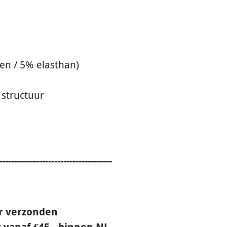
oen / 5% elasthan)
 structuur
-------------------------------------
ur verzonden
 vanaf €45,- binnen NL