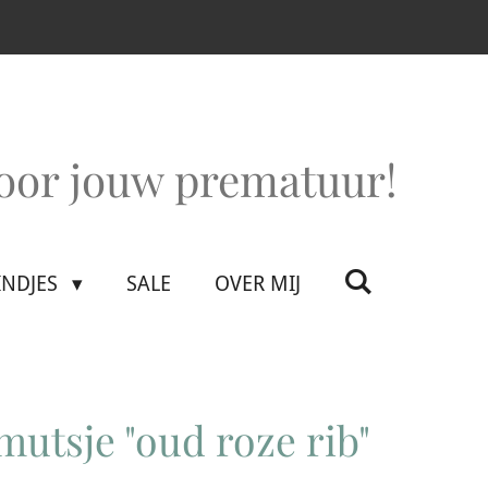
voor jouw prematuur!
INDJES
SALE
OVER MIJ
utsje "oud roze rib"