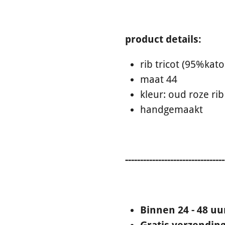
product details:
rib tricot (95%kat
maat 44
kleur: oud roze rib
handgemaakt
---------------------------------
Binnen 24 - 48 u
Gratis verzending