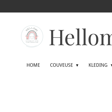
Ga
direct
naar
Hello
de
hoofdinhoud
HOME
COUVEUSE
KLEDING