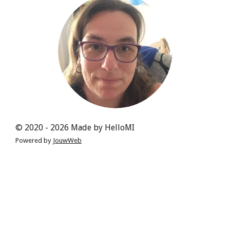
b
e
a
s
o
r
g
A
o
e
r
p
k
s
a
p
t
m
© 2020 - 2026 Made by HelloMI
Powered by
JouwWeb