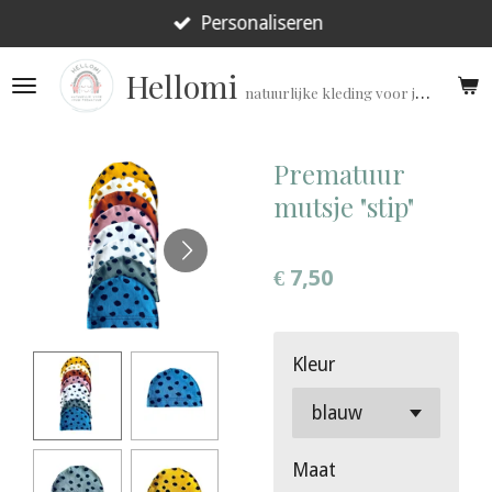
Ga
Personaliseren
direct
Hellomi
naar
natuurlijke kleding voor jouw prematuur!
de
hoofdinhoud
Prematuur
mutsje "stip"
€ 7,50
Kleur
Maat