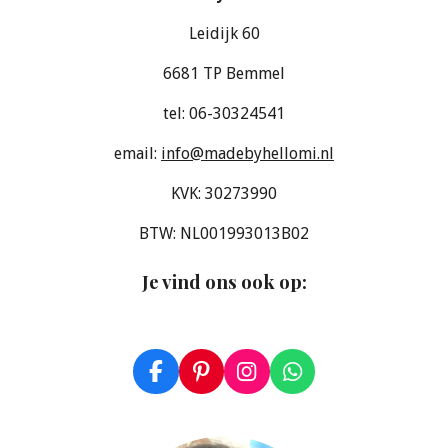
Leidijk 60
6681 TP Bemmel
tel: 06-30324541
email:
info@madebyhellomi.nl
KVK: 30273990
BTW: NL001993013B02
Je vind ons ook op
:
F
P
I
W
a
i
n
h
c
n
s
a
e
t
t
t