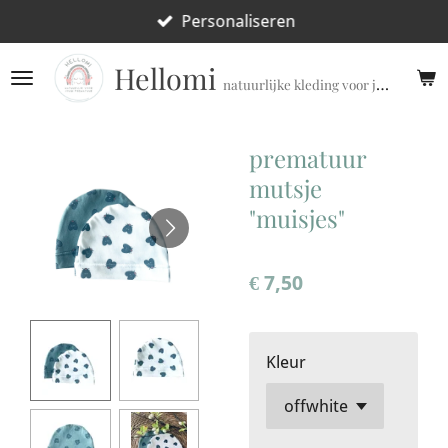
Ga
Personaliseren
direct
Hellomi
naar
natuurlijke kleding voor jouw prematuur!
de
hoofdinhoud
prematuur
mutsje
"muisjes"
€ 7,50
Kleur