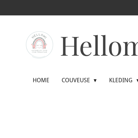
Ga
direct
naar
Hello
de
hoofdinhoud
HOME
COUVEUSE
KLEDING