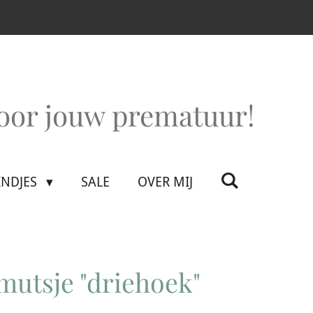
voor jouw prematuur!
INDJES
SALE
OVER MIJ
utsje "driehoek"