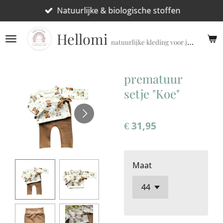
Ga
Natuurlijke & biologische stoffen
direct
Hellomi
naar
natuurlijke kleding voor jouw prematuur!
de
hoofdinhoud
prematuur
setje "Koe"
€ 31,95
Maat