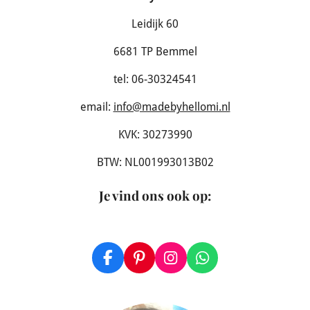
Leidijk 60
6681 TP Bemmel
tel: 06-30324541
email:
info@madebyhellomi.nl
KVK: 30273990
BTW: NL001993013B02
Je vind ons ook op
:
F
P
I
W
a
i
n
h
c
n
s
a
e
t
t
t