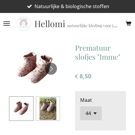
Ga
Natuurlijke & biologische stoffen
direct
Hellomi
naar
natuurlijke kleding voor jouw prematuur!
de
hoofdinhoud
Prematuur
slofjes "Imme"
€ 8,50
Maat