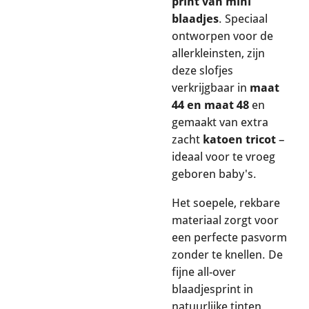
print van mini
blaadjes
. Speciaal
ontworpen voor de
allerkleinsten, zijn
deze slofjes
verkrijgbaar in
maat
44 en maat 48
en
gemaakt van extra
zacht
katoen tricot
–
ideaal voor te vroeg
geboren baby's.
Het soepele, rekbare
materiaal zorgt voor
een perfecte pasvorm
zonder te knellen. De
fijne all-over
blaadjesprint in
natuurlijke tinten