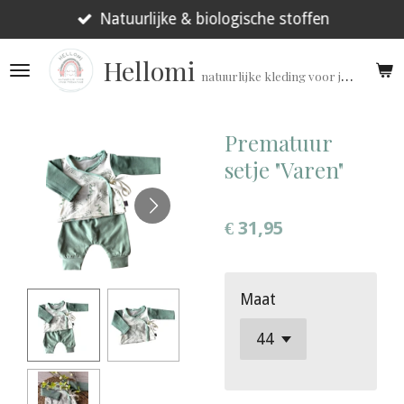
Ga
Natuurlijke & biologische stoffen
direct
Hellomi
naar
natuurlijke kleding voor jouw prematuur!
de
hoofdinhoud
Prematuur
setje "Varen"
€ 31,95
Maat