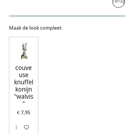
Terug
Maak de look compleet:
couve
use
knuffel
konijn
"walvis
"
€ 7,95
In winkelwagen