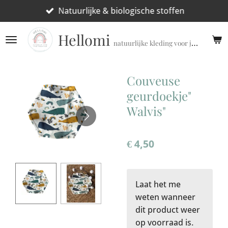
Ga
Natuurlijke & biologische stoffen
direct
Hellomi
naar
natuurlijke kleding voor jouw prematuur!
de
hoofdinhoud
Couveuse
geurdoekje"
Walvis"
€ 4,50
Laat het me
weten wanneer
dit product weer
op voorraad is.