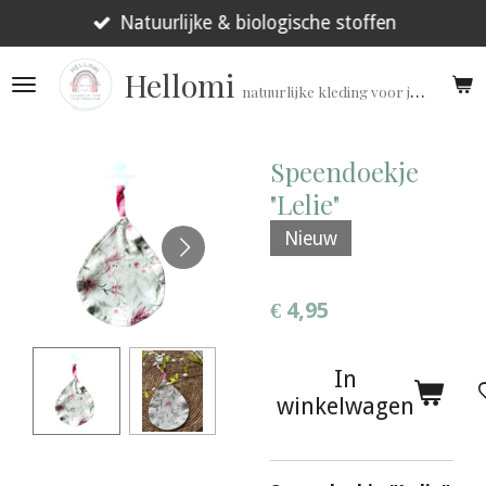
Ga
Natuurlijke & biologische stoffen
direct
Hellomi
naar
natuurlijke kleding voor jouw prematuur!
de
hoofdinhoud
Speendoekje
"Lelie"
Nieuw
€ 4,95
In
winkelwagen