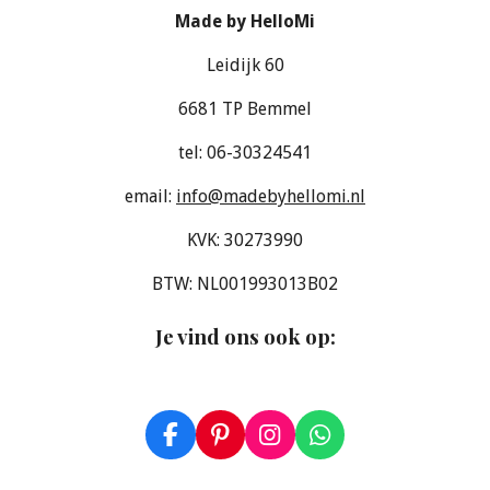
Made by HelloMi
Leidijk 60
6681 TP Bemmel
tel: 06-30324541
email:
info@madebyhellomi.nl
KVK: 30273990
BTW: NL001993013B02
Je vind ons ook op
:
F
P
I
W
a
i
n
h
c
n
s
a