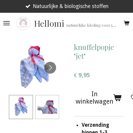
Ga
Natuurlijke & biologische stoffen
direct
Hellomi
naar
natuurlijke kleding voor jouw prematuur!
de
hoofdinhoud
knuffelpopje
"jet"
€ 9,95
In
winkelwagen
Verzending
binnen 1-3