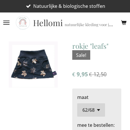
Ga
Natuurlijke & biologische stoffen
direct
Hellomi
naar
natuurlijke kleding voor jouw prematuur!
de
hoofdinhoud
rokje "leafs"
Sale!
€ 9,95
€ 12,50
maat
mee te bestellen: