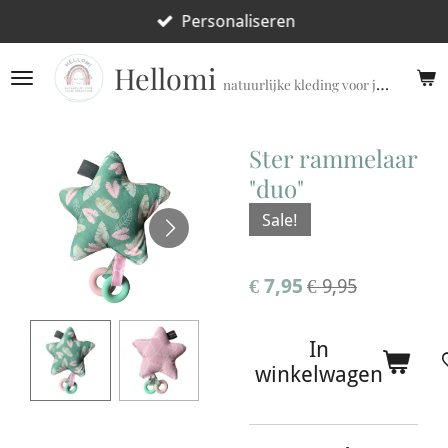
Ga
Personaliseren
direct
Hellomi
naar
natuurlijke kleding voor jouw prematuur!
de
hoofdinhoud
Ster rammelaar
"duo"
Sale!
€ 7,95
€ 9,95
In
winkelwagen