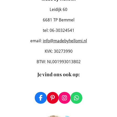
Leidijk 60
6681 TP Bemmel
tel: 06-30324541
email:
info@madebyhellomi.nl
KVK: 30273990
BTW: NL001993013B02
Je vind ons ook op
:
F
P
I
W
a
i
n
h
c
n
s
a
e
t
t
t