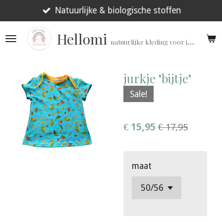
Ga
Natuurlijke & biologische stoffen
direct
Hellomi
naar
natuurlijke kleding voor jouw prematuur!
de
hoofdinhoud
jurkje "bijtje"
Sale!
€ 15,95
€ 17,95
maat