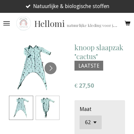
Ga
Natuurlijke & biologische stoffen
direct
Hellomi
naar
natuurlijke kleding voor jouw prematuur!
de
hoofdinhoud
knoop slaapzak
"cactus"
LAATSTE
€ 27,50
Maat