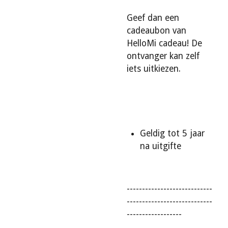
Geef dan een
cadeaubon van
HelloMi cadeau! De
ontvanger kan zelf
iets uitkiezen.
Geldig tot 5 jaar
na uitgifte
----------------------------
----------------------------
------------------