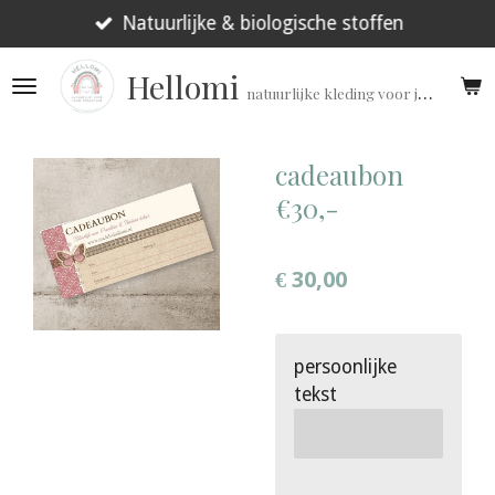
Ga
Natuurlijke & biologische stoffen
direct
Hellomi
naar
natuurlijke kleding voor jouw prematuur!
de
hoofdinhoud
cadeaubon
€30,-
€ 30,00
persoonlijke
tekst