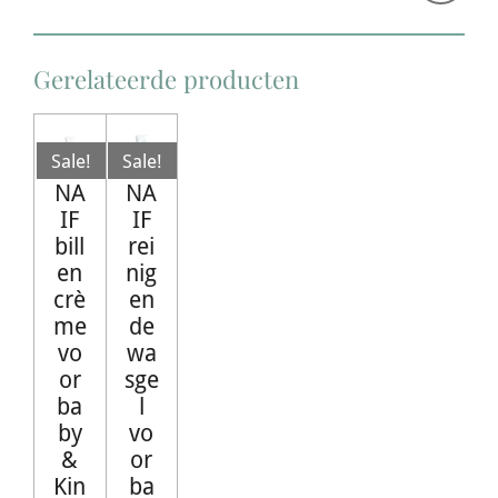
Gerelateerde producten
Sale!
Sale!
NA
NA
IF
IF
bill
rei
en
nig
crè
en
me
de
vo
wa
or
sge
ba
l
by
vo
&
or
Kin
ba