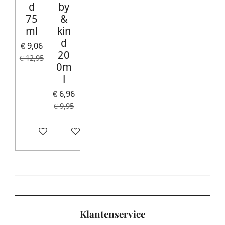
d
by
75
&
ml
kin
d
€ 9,06
20
€ 12,95
0m
l
€ 6,96
€ 9,95
In winkelwagen
In winkelwagen
Klantenservice