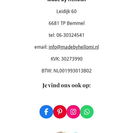
Leidijk 60
6681 TP Bemmel
tel: 06-30324541
email:
info@madebyhellomi.nl
KVK: 30273990
BTW: NL001993013B02
Je vind ons ook op
:
F
P
I
W
a
i
n
h
c
n
s
a
e
t
t
t