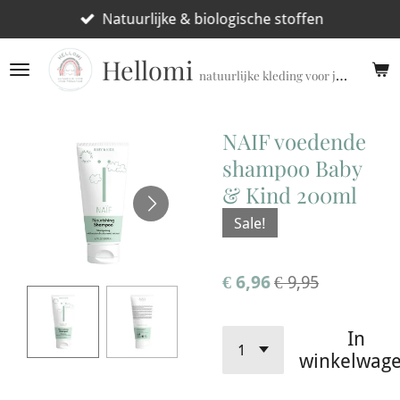
Ga
Natuurlijke & biologische stoffen
direct
Hellomi
naar
natuurlijke kleding voor jouw prematuur!
de
hoofdinhoud
NAIF voedende
shampoo Baby
& Kind 200ml
Sale!
€ 6,96
€ 9,95
In
winkelwag