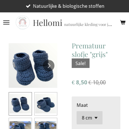
Ga
Natuurlijke & biologische stoffen
direct
Hellomi
naar
natuurlijke kleding voor jouw prematuur!
de
hoofdinhoud
Prematuur
slofje "grijs"
Sale!
€ 8,50
€ 10,00
Maat