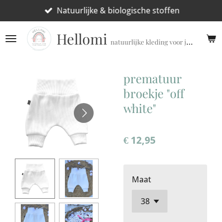
Ga
Natuurlijke & biologische stoffen
direct
Hellomi
naar
natuurlijke kleding voor jouw prematuur!
de
hoofdinhoud
prematuur
broekje "off
white"
€ 12,95
Maat