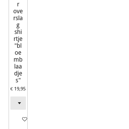
r
ove
rsla
g
shi
rtje
"bl
oe
mb
laa
dje
s"
€ 19,95
In winkelwagen