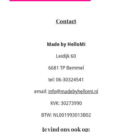
Contact
Made by HelloMi
Leidijk 60
6681 TP Bemmel
tel: 06-30324541
email:
info@madebyhellomi.nl
KVK: 30273990
BTW: NL001993013B02
Je vind ons ook op
: