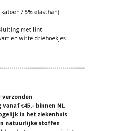
 katoen / 5% elasthan)
sluiting met lint
zwart en witte driehoekjes
------------------------------------------
ur verzonden
g vanaf €45,- binnen NL
gelijk in het ziekenhuis
 natuurlijke stoffen