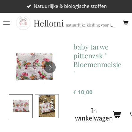
Ga
Natuurlijke & biologische stoffen
direct
Hellomi
naar
natuurlijke kleding voor jouw prematuur!
de
hoofdinhoud
baby tarwe
pittenzak "
Bloemenmeisje
"
€ 10,00
In
winkelwagen