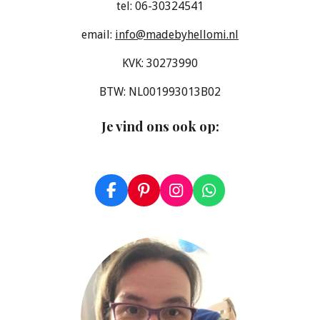
tel: 06-30324541
email:
info@madebyhellomi.nl
KVK: 30273990
BTW: NL001993013B02
Je vind ons ook op
:
F
P
I
W
a
i
n
h
c
n
s
a
e
t
t
t
b
e
a
s
o
r
g
A
o
e
r
p
k
s
a
p
t
m