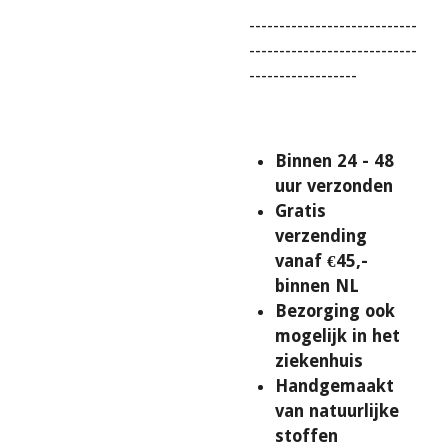
----------------------------
----------------------------
------------------
Binnen 24 - 48
uur verzonden
Gratis
verzending
vanaf €45,-
binnen NL
Bezorging ook
mogelijk in het
ziekenhuis
Handgemaakt
van natuurlijke
stoffen