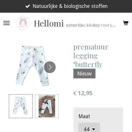
Ga
Natuurlijke & biologische stoffen
direct
Hellomi
naar
natuurlijke kleding voor jouw prematuur!
de
hoofdinhoud
prematuur
legging
"butterfly
Nieuw
€ 12,95
Maat