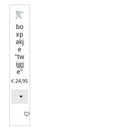
bo
xp
akj
e
"tw
ijgj
e"
€ 24,95
In winkelwagen