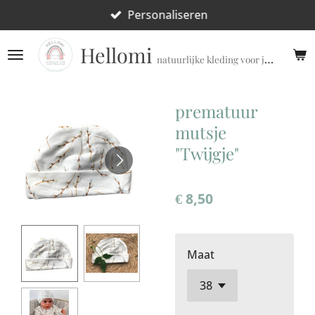
Ga
Personaliseren
direct
Hellomi
naar
natuurlijke kleding voor jouw prematuur!
de
hoofdinhoud
prematuur
mutsje
"Twijgje"
€ 8,50
Maat